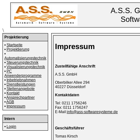
A.S.S. 
Softw
\
Projektierung
Impressum
•
Startseite
•
Projektierung
•
Automatisierungstechnik
•
Steuerungstechnik
Zustellfähige Anschrift
•
Visualisierungstechnik
•
PC
A.S.S. GmbH
Anwenderprogramme
•
Inbetriebnahmen
Oberbilker Allee 294
•
Dienstleistungen
40227 Düsseldorf
•
Stellenangebote
•
Kontakt
Kontaktdaten
•
Ansprechpartner
•
AGB
Tel: 0211 1756246
•
Impressum
Fax: 0211 1756247
E-Mail:
info@ass-softwaresysteme.de
Intern
•
Login
Geschäftsführer
Tomas Kirsch