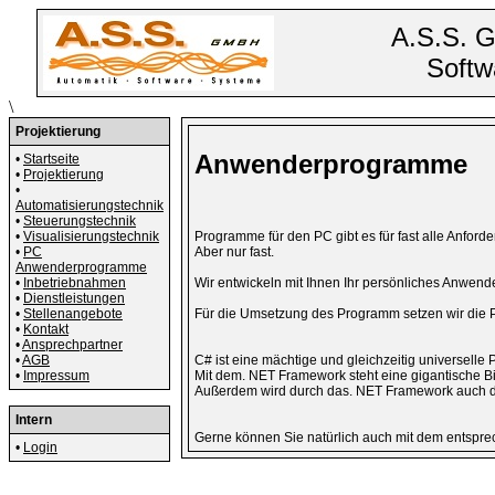
A.S.S. 
Softw
\
Projektierung
A
nwenderprogramme
•
Startseite
•
Projektierung
•
Automatisierungstechnik
•
Steuerungstechnik
•
Visualisierungstechnik
Programme für den PC gibt es für fast alle Anforde
•
PC
Aber nur fast.
Anwenderprogramme
•
Inbetriebnahmen
Wir entwickeln mit Ihnen Ihr persönliches Anwen
•
Dienstleistungen
•
Stellenangebote
Für die Umsetzung des Programm setzen wir die 
•
Kontakt
•
Ansprechpartner
•
AGB
C# ist eine mächtige und gleichzeitig universell
•
Impressum
Mit dem. NET Framework steht eine gigantische Bi
Außerdem wird durch das. NET Framework auch di
Intern
Gerne können Sie natürlich auch mit dem entspr
•
Login