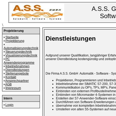
A.S.S. 
Softw
\
Projektierung
Dienstleistungen
•
Startseite
•
Projektierung
•
Automatisierungstechnik
•
Steuerungstechnik
•
Visualisierungstechnik
Aufgrund unserer Qualifikation, langjähriger Erf
•
PC
unserer Dienstleistung kostengünstig und zeitopti
Anwenderprogramme
•
Inbetriebnahmen
•
Dienstleistungen
•
Stellenangebote
Die Firma A.S.S. GmbH Automatik - Software - Sy
•
Kontakt
Projektieren, Programmieren und Inbetri
•
Ansprechpartner
Inbetriebnahme der SIMATIC S7-200, S7-3
•
AGB
Kommunkitkation zu OP's, TP's, MP's, Pan
•
Impressum
Einbinden von externen Profibusteilnehme
Einbinden von Micromaster 4-Systemen in d
Intern
Erstellen der S7-Anwender-Software einsc
Durchführen von Software-Erweiterungen 
•
Login
übernahme von kompletten Inbetriebnahme
Umstellen von alten S5-Systemen auf ne